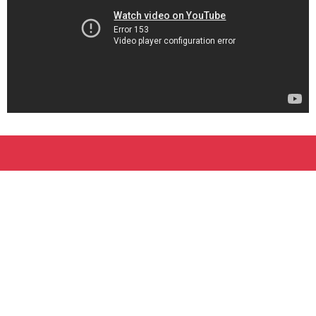
055 411 911
info@apreluyerkir.am
Ք․ Երևան, Թումանյան 27Ա, 5