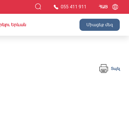
055 411 911
ՀԱՅ
րելու Երևան
Միացեք մեզ
Տպել