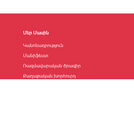
Մեր Մասին
Կանոնադրություն
Մանիֆեստ
Ռազմավարական ծրագիր
Քաղաքական խորհուրդ
Վերահսկիչ հանձնաժողով
Մենք համայնքներում
| Բոլոր իրավունքները պաշտպանված են