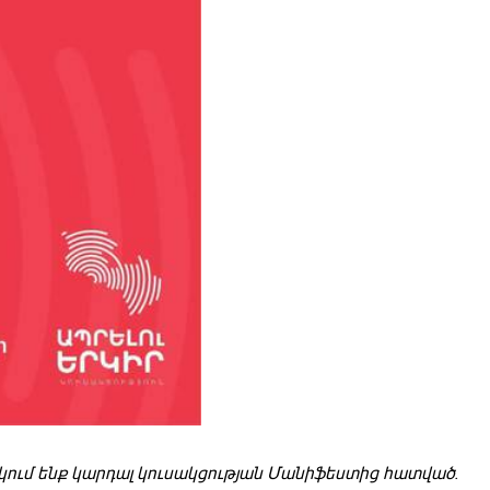
ն քաղաքականություն
րկում ենք կարդալ կուսակցության Մանիֆեստից հատված․