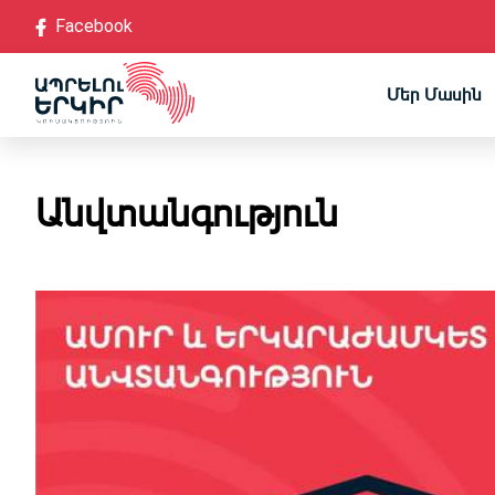
Facebook
Մեր Մասին
Կանոնադրություն
Անվտանգություն
Մանիֆեստ
Ա
Ռազմավարական ծրա
Քաղաքական խորհո
Առ
Վերահսկիչ հանձնաժ
Դատ
Մենք համայնքներո