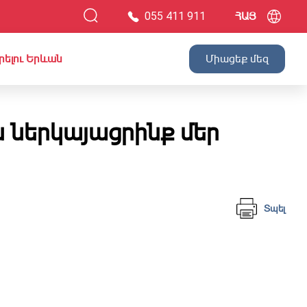
055 411 911
ՀԱՅ
րելու Երևան
Միացեք մեզ
ներկայացրինք մեր
Տպել