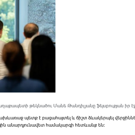
ն քաղաքականություն
աղաքապետի թեկնածու Մանե Թանդիլյանը ֆեյսբուքյան իր է
 նախևառաջ պետք է բացահայտել և ճիշտ ձևակերպել վերջին
ին անարդյունավետ համակարգի հետևանք են։