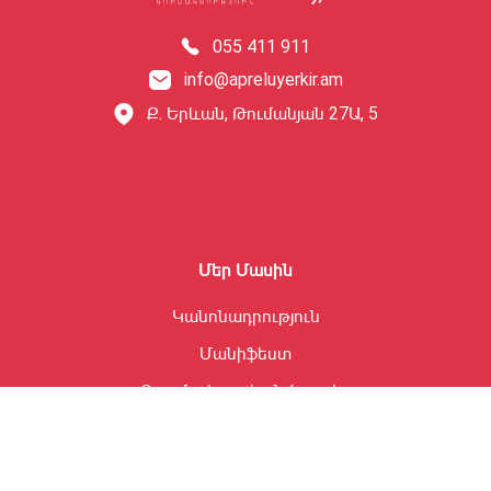
055 411 911
info@apreluyerkir.am
Ք․ Երևան, Թումանյան 27Ա, 5
Մեր Մասին
Կանոնադրություն
Մանիֆեստ
Ռազմավարական ծրագիր
Քաղաքական խորհուրդ
Վերահսկիչ հանձնաժողով