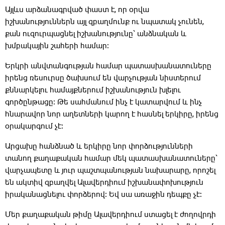
Այլևս արձանագրված փաստ է, որ օրվա
իշխանություններն այլ զբաղմունք ու նպատակ չունեն,
քան ուզուրպացնել իշխանությունը՝ անձնական և
խմբակային շահերի համար։
Երկրի անվտանգության համար պատասխանատուները
իրենց ռեսուրսը ծախսում են վարչության նիստերում
քննարկելու համայքներում իշխանություն խլելու
գործընթացը։ Թե սահմանում ինչ է կատարվում և ինչ
հնարավոր նոր աղետների կարող է հասնել երկիրը, իրենց
օրակարգում չէ։
Արցախը հանձնած և երկիրը նոր փորձությունների
տանող քաղաքական համար մեկ պատասխանատուները՝
վարչապետը և յուր պաշտպանության նախարարը, որոշել
են ակտիվ զբաղվել Ալավերդիում իշխանափոխություն
իրականացնելու փորձերով։ Եվ սա առաջին դեպքը չէ։
Մեր քաղաքական թիմը Ալավերդիում ստացել է ժողովրդի