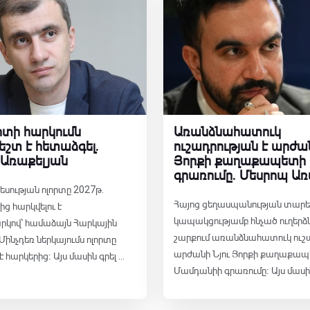
որտի հարկումն
Առանձնահատուկ
շտ է հետաձգել․
ուշադրության է արժան
 Առաքելյան
Յորքի քաղաքապետի
գրառումը․ Մեսրոպ Առ
սության ոլորտը 2027թ․
Հայոց ցեղասպանության տարե
ից հարկվելու է
կապակցությամբ հնչած ուղերձ
րկով՝ համաձայն Հարկային
շարքում առանձնահատուկ ուշա
Մինչդեռ ներկայումս ոլորտը
արժանի Նյու Յորքի քաղաքա
արկերից։ Այս մասին գրել ...
Մամդանիի գրառումը։ Այս մասին 