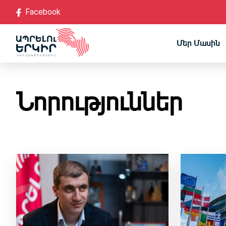
Facebook
Մեր Մասին
Կանոնադրություն
Նորություններ
Մանիֆեստ
Ա
Ռազմավարական ծրա
Քաղաքական խորհո
Առ
Վերահսկիչ հանձնաժ
Դատ
Մենք համայնքներո