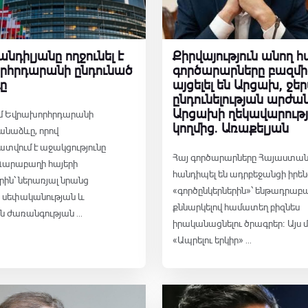
ն քաղաքականություն
նդիլյանը ողջունել է
Քիրվայություն անող հ
րհրդարանի ընդունած
գործարարները բազմի
ը
այցելել են Արցախ, ջեր
ընդունելության արժա
Արցախի ղեկավարութ
 եմ Եվրախորհրդարանի
կողմից․ Առաքելյան
անաձևը, որով
տվում է աջակցությունը
Հայ գործարարները Հայաստան
 Ղարաբաղի հայերի
հանդիպել են ադրբեջանցի իրեն
րին՝ ներառյալ նրանց
«գործընկերներին»՝ ենթադրաբ
, սեփականության և
քննարկելով համատեղ բիզնես
ն ժառանգության ...
իրականացնելու ծրագրեր։ Այս մ
«Ապրելու երկիր» ...