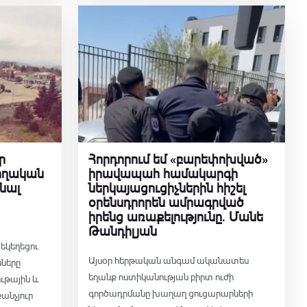
ր
Հորդորում եմ «բարեփոխված»
ողական
իրավապահ համակարգի
մնալ
ներկայացուցիչներին հիշել
օրենսդրորեն ամրագրված
իրենց առաքելությունը․ Մանե
Թանդիլյան
եկեղեցու
Այսօր հերթական անգամ ականատես
նները
եղանք ոստիկանության բիրտ ուժի
ւթային և
գործադրմանը խաղաղ ցուցարարների
անչյուր