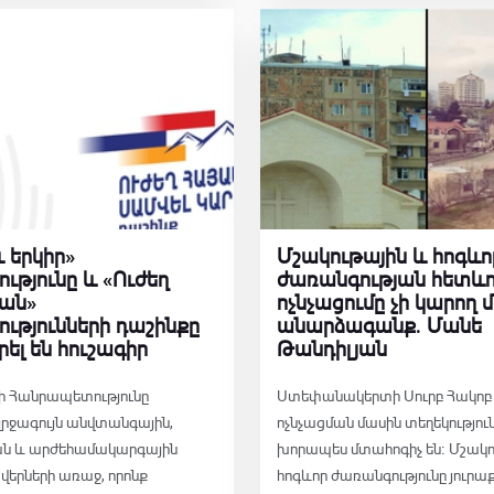
ւ երկիր»
Մշակութային և հոգևո
ությունը և «Ուժեղ
ժառանգության հետև
ան»
ոչնչացումը չի կարող 
ությունների դաշինքը
անարձագանք․ Մանե
ել են հուշագիր
Թանդիլյան
 Հանրապետությունը
Ստեփանակերտի Սուրբ Հակոբ 
լրջագույն անվտանգային,
ոչնչացման մասին տեղեկությու
ն և արժեհամակարգային
խորապես մտահոգիչ են։ Մշակո
երների առաջ, որոնք
հոգևոր ժառանգությունը յուրաք