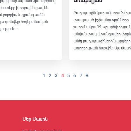
Առաքելյան
իգորյանի սպանության գործով
իստերը խորքային ցավ են
Քաղաքային կառավարումը փ
բոլորիս, և դրանց ամեն
տապալած իշխանությունները
կա գտնվելը հոգեբանական
շարունակում են «բարեփոխում
ւթյուն ...
անվան տակ վտանգավոր փորձ
անել քաղաքացիների նյարդերի
առողջության հաշվին։ Այս մասին 
1
2
3
4
5
6
7
8
Մեր Մասին