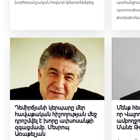
խորհրդանշական հոգևոր կենտրոններից ...
պահանջում
պատասխան
քաղաքական 
Դեմիրճյանի կերպարը մեր
Մենք հե
հավաքական հիշողության մեջ
որ Վալո
դրոշմվել է խորը ափսոսանքի
ամբողջո
զգացմամբ․ Մեսրոպ
Մանե Թ
Առաքելյան