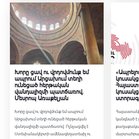
Խորը ցավ ու վրդովմունք եմ
«Ապրելո
ապրում Արցախում տեղի
կուսակց
ունեցած հերթական
Հայաստ
վանդալիզմի պատճառով.
կուսակց
Մեսրոպ Առաքելյան
ստորագր
Խորը ցավ ու վրդովմունք եմ ապրում
Հայաստանի
Արցախում տեղի ունեցած հերթական
կանգնած է 
վանդալիզմի պատճառով։ Ոչնչացվել է
քաղաքակա
Ստեփանակերտի ամենագեղատեսիլ ու
մարտահրավ