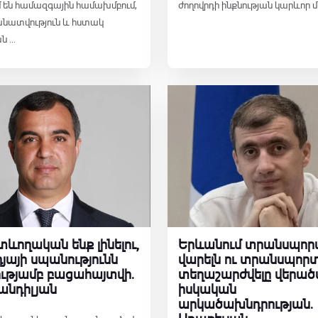
 են համազգային համախմբում,
ժողովրդի ինքնության կարևոր մաս
ատվություն և հստակ
...
տևողական ենք լինելու,
Երևանում տրանսպոր
դյայի սպանությունն
վարելն ու տրանսպոր
ւթյամբ բացահայտվի․
տեղաշարժվելը վերածվ
անդիլյան
իսկական
արկածախնդրության․