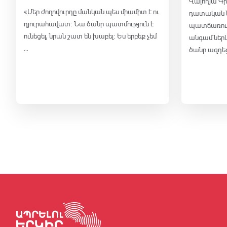
Վալոդյա Գր
«Մեր ժողովուրդը մանկան պես միամիտ է ու
դատական ն
դյուրահավատ։ Նա ծանր պատմություն է
պատճառում 
ունեցել, նրան շատ են խաբել։ Ես երբեք չեմ
անգամ ներ
...
ծանր ազդեցո