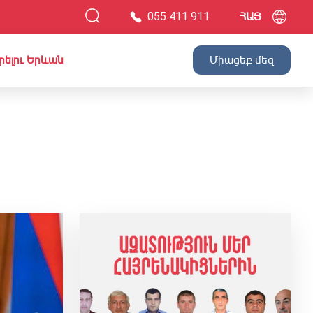
055 411 911
ՀԱՅ
րելու Երևան
Միացեք մեզ